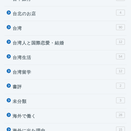
4
台北のお店
90
台湾
12
台湾人と国際恋愛・結婚
54
台湾生活
12
台湾留学
2
書評
3
未分類
28
海外で働く
台湾
15
海外に出た理由