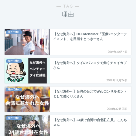
― TAG ―
理由
海外で働く
【なぜ海外へ】Dr.Entertainer「医療×エンターテ
イメント」を目指すとっきーさん
2019年10月4日
海外で働く
【なぜ海外へ】タイのバンコクで働くチャイカプ
さん
2018年12月24日
海外で働く
【なぜ海外へ】台湾の台北でWebコンサルタント
として働くりえさん
2018年12月23日
海外で働く
【なぜ海外へ】24歳で台湾の台北駐在員。こんち
ゃん