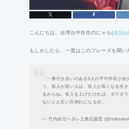
こんにちは、台湾台中在住のにゃも(
@Shoh
もしかしたら、一度はこのフレーズを聞い
「一番付き合いのある5人の平均年収が自
う。収入が高い人は、収入が高くなる生き
るからね。収入を上げたければ、ダラダラ
ないとお互い共倒れになるぜ。
— 竹内@元ヘタレ立教応援団 (@hidetake0