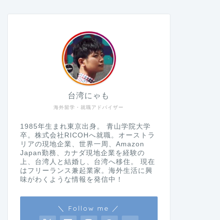
台湾にゃも
海外留学・就職アドバイザー
1985年生まれ東京出身。 青山学院大学
卒。株式会社RICOHへ就職。オーストラ
リアの現地企業、世界一周、Amazon
Japan勤務、カナダ現地企業を経験の
上、台湾人と結婚し、台湾へ移住。 現在
はフリーランス兼起業家。海外生活に興
味がわくような情報を発信中！
＼ Follow me ／