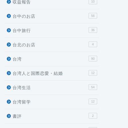
収益報告
10
台中のお店
56
台中旅行
36
台北のお店
4
台湾
90
台湾人と国際恋愛・結婚
12
台湾生活
54
台湾留学
12
書評
2