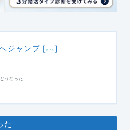
へジャンプ
[
]
hide
どうなった
った