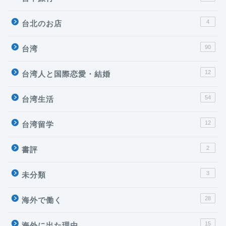
4
台北のお店
90
台湾
12
台湾人と国際恋愛・結婚
54
台湾生活
12
台湾留学
2
書評
3
未分類
28
海外で働く
台湾
15
海外に出た理由