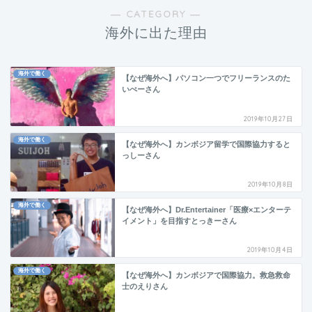
― CATEGORY ―
海外に出た理由
海外で働く
【なぜ海外へ】パソコン一つでフリーランスのた
いぺーさん
2019年10月27日
海外で働く
【なぜ海外へ】カンボジア留学で国際協力すると
っしーさん
2019年10月8日
海外で働く
【なぜ海外へ】Dr.Entertainer「医療×エンターテ
イメント」を目指すとっきーさん
2019年10月4日
海外で働く
【なぜ海外へ】カンボジアで国際協力。救急救命
士のえりさん