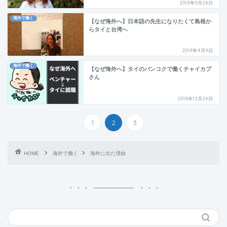
2019年9月24日
海外で働く
【なぜ海外へ】日本語の先生になりたくて島根か
らタイと台湾へ
2019年4月9日
海外で働く
【なぜ海外へ】タイのバンコクで働くチャイカプ
さん
2018年12月24日
1
2
3
HOME
海外で働く
海外に出た理由