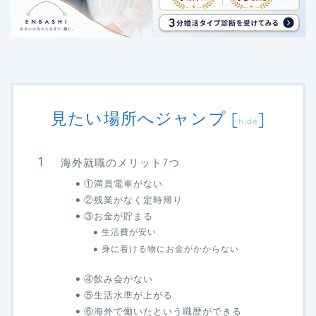
見たい場所へジャンプ
[
]
hide
海外就職のメリット7つ
①満員電車がない
②残業がなく定時帰り
③お金が貯まる
生活費が安い
身に着ける物にお金がかからない
④飲み会がない
⑤生活水準が上がる
⑥海外で働いたという職歴ができる