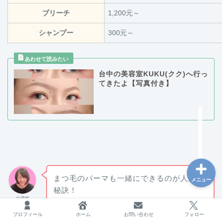
ブリーチ
1,200元～
シャンプー
300元～
台湾
海外で働く
台中の美容室KUKU(クク)へ行っ
てきたよ【写真付き】
フリーランス
ブログ運営
まつ毛のパーマも一緒にできるのが人気の
メニュー
秘訣！
台湾嫁
プロフィール
ホーム
お問い合わせ
フォロー