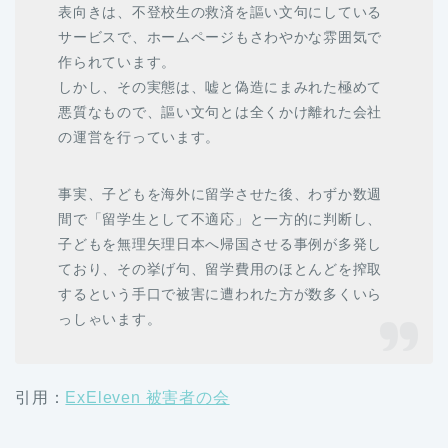
表向きは、不登校生の救済を謳い文句にしている
サービスで、ホームページもさわやかな雰囲気で
作られています。
しかし、その実態は、嘘と偽造にまみれた極めて
悪質なもので、謳い文句とは全くかけ離れた会社
の運営を行っています。
事実、子どもを海外に留学させた後、わずか数週
間で「留学生として不適応」と一方的に判断し、
子どもを無理矢理日本へ帰国させる事例が多発し
ており、その挙げ句、留学費用のほとんどを搾取
するという手口で被害に遭われた方が数多くいら
っしゃいます。
引用：
ExEleven 被害者の会