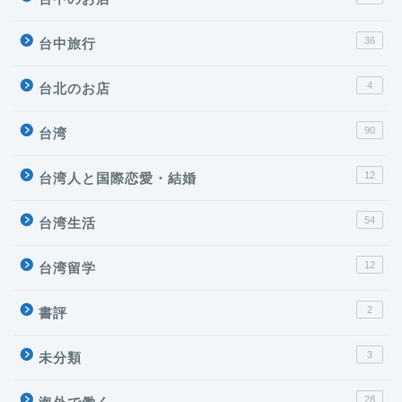
36
台中旅行
4
台北のお店
90
台湾
12
台湾人と国際恋愛・結婚
54
台湾生活
12
台湾留学
2
書評
3
未分類
28