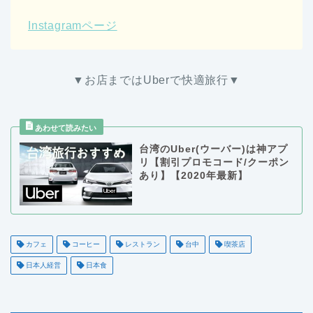
Instagramページ
▼お店まではUberで快適旅行▼
台湾のUber(ウーバー)は神アプ
リ【割引プロモコード/クーポン
あり】【2020年最新】
カフェ
コーヒー
レストラン
台中
喫茶店
日本人経営
日本食