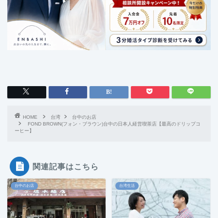
HOME
台湾
台中のお店
FOND BROWN(フォン・ブラウン)台中の日本人経営喫茶店【最高のドリップコ
ーヒー】
関連記事はこちら
台中のお店
台湾生活