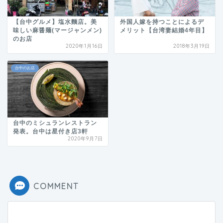
【台中グルメ】塩水麵店。美
外国人嫁を持つことによるデ
味しい麻醤麺(マージャンメン)
メリット【台湾妻結婚4年目】
のお店
2020年1月16日
2018年3月19日
台中のお店
台中のミシュランレストラン
発表。台中は星付き店3軒
2020年9月7日
COMMENT