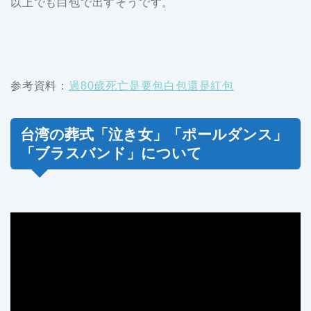
以上でも白包で出すそうです。
参考資料：
過80歲死亡是要包白包還是紅包
台湾の葬式「泣き女」「ポールダンス」
「ブラスバンド」について