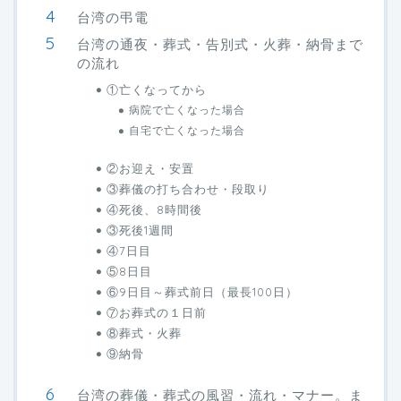
台湾の弔電
台湾の通夜・葬式・告別式・火葬・納骨まで
の流れ
①亡くなってから
病院で亡くなった場合
自宅で亡くなった場合
②お迎え・安置
③葬儀の打ち合わせ・段取り
④死後、8時間後
③死後1週間
④7日目
⑤8日目
⑥9日目～葬式前日（最長100日）
⑦お葬式の１日前
⑧葬式・火葬
⑨納骨
台湾の葬儀・葬式の風習・流れ・マナー。ま