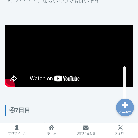
18、27・・・）ならいくつでも良いそう。
台湾
海外で働く
フリーランス
ブログ運営
④7日目
メニュー
死後7日目には2時間におよぶ儀式があります。（21:00
～11:00）
プロフィール
ホーム
お問い合わせ
フォロー