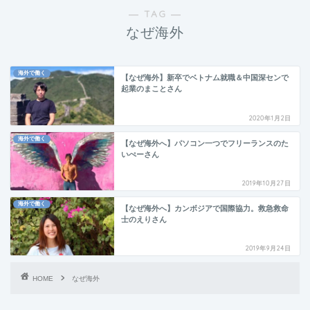
― TAG ―
なぜ海外
海外で働く
【なぜ海外】新卒でベトナム就職＆中国深センで
起業のまことさん
2020年1月2日
海外で働く
【なぜ海外へ】パソコン一つでフリーランスのた
いぺーさん
2019年10月27日
海外で働く
【なぜ海外へ】カンボジアで国際協力。救急救命
士のえりさん
2019年9月24日
HOME
なぜ海外