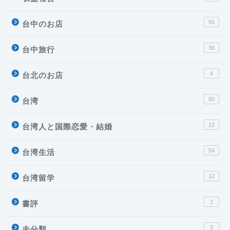
56
台中のお店
36
台中旅行
4
台北のお店
90
台湾
12
台湾人と国際恋愛・結婚
54
台湾生活
12
台湾留学
2
書評
3
未分類