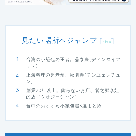
見たい場所へジャンプ
[
]
hide
台湾の小籠包の王者。鼎泰豊(ディンタイフ
ォン)
上海料理の超老舗、沁園春(チンユェンチュ
ン)
創業20年以上。飾らないお店、饕之郷李姐
的店（タオジーシャン）
台中のおすすめ小籠包屋3選まとめ