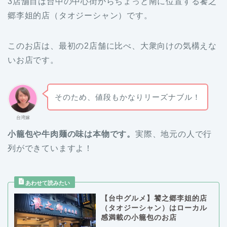
3店舗目は台中の中心街からちょっと南に位置する饕之
郷李姐的店（タオジーシャン）です。
このお店は、最初の2店舗に比べ、大衆向けの気構えな
いお店です。
そのため、値段もかなりリーズナブル！
台湾嫁
小籠包や牛肉麺の味は本物です。
実際、地元の人で行
列ができていますよ！
【台中グルメ】饕之郷李姐的店
（タオジーシャン）はローカル
感満載の小籠包のお店