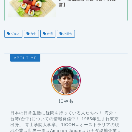
営】
グルメ
台中
台湾
小籠包
ABOUT ME
にゃも
日本の日常生活に疑問を持っている人たちへ！ 海外・
台湾(台中)についての情報発信中！ 1985年生まれ東京
出身。 青山学院大学卒。RICOH→オーストラリアの現
地企業→世界一周→Amazon Japan→カナダ現地企業→