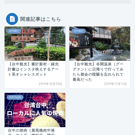
関連記事はこちら
台中旅行
台中旅行
【台中観光】審計新村・綠光
【台中観光】谷関温泉（グー
計畫はインスタ映えするアー
グァン）に日帰りで行ってみ
ト系オシャレスポット
たら都会の喧騒を忘れられて
最高だった
2019年10月15日
2019年11月11日
台中のお店
台中の焼肉（屋馬燒肉中港