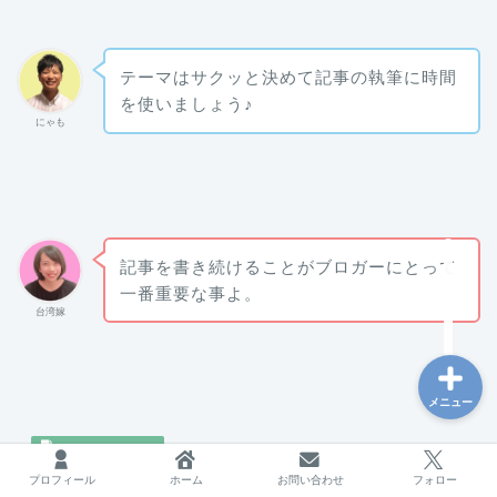
テーマはサクッと決めて記事の執筆に時間
台湾
を使いましょう♪
にゃも
海外で働く
フリーランス
記事を書き続けることがブロガーにとって
ブログ運営
一番重要な事よ。
台湾嫁
メニュー
プロフィール
ホーム
お問い合わせ
フォロー
本当にブログで稼げるの？【初