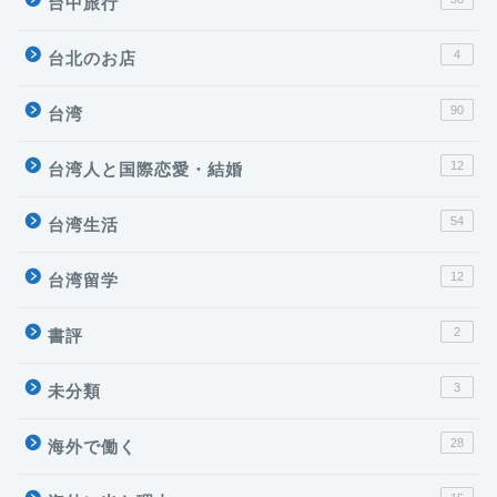
台中旅行
4
台北のお店
90
台湾
12
台湾人と国際恋愛・結婚
54
台湾生活
12
台湾留学
2
書評
3
未分類
28
海外で働く
台湾