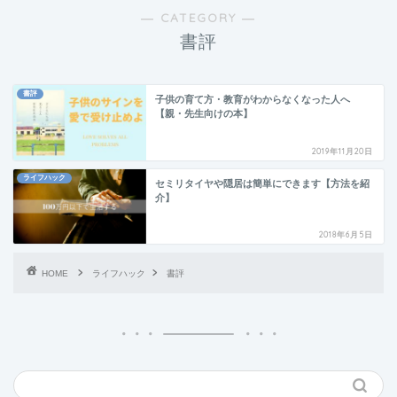
― CATEGORY ―
書評
書評
子供の育て方・教育がわからなくなった人へ
【親・先生向けの本】
2019年11月20日
ライフハック
セミリタイヤや隠居は簡単にできます【方法を紹
介】
2018年6月5日
HOME
ライフハック
書評