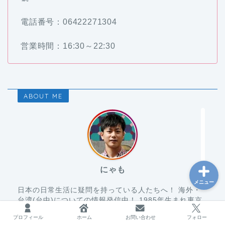
電話番号：06422271304
台湾
営業時間：16:30～22:30
海外で働く
ABOUT ME
フリーランス
ブログ運営
にゃも
メニュー
日本の日常生活に疑問を持っている人たちへ！ 海外・
台湾(台中)についての情報発信中！ 1985年生まれ東京
出身。 青山学院大学卒。RICOH→オーストラリアの現
プロフィール
ホーム
お問い合わせ
フォロー
地企業→世界一周→Amazon Japan→カナダ現地企業→