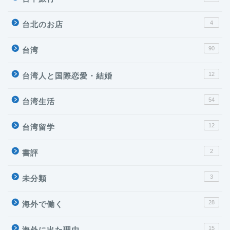
4
台北のお店
90
台湾
12
台湾人と国際恋愛・結婚
54
台湾生活
12
台湾留学
2
書評
3
未分類
28
海外で働く
台湾
15
海外に出た理由