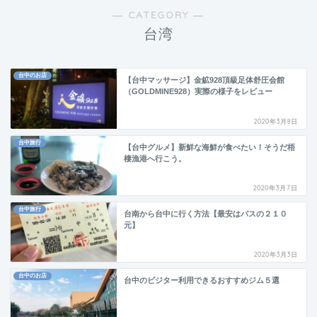
― CATEGORY ―
台湾
台中のお店
【台中マッサージ】金鉱928頂級足体舒圧会館
（GOLDMINE928）実際の様子をレビュー
2020年3月8日
台中旅行
【台中グルメ】新鮮な海鮮が食べたい！そうだ梧
棲漁港へ行こう。
2020年3月7日
台中旅行
台南から台中に行く方法【最安はバスの２１０
元】
2020年3月3日
台中のお店
台中のビジター利用できるおすすめジム５選