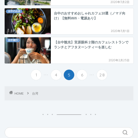
2020年3月2日
台中のお店
台中のおすすめおしゃれカフェ10選（ノマド向
け）【無料Wifi・電源あり】
2020年3月1日
台中旅行
【台中観光】宮原眼科２階のカフェレストランで
ランチとアフタヌーンティーを楽しむ
2020年2月25日
...
...
1
4
5
6
28
HOME
台湾