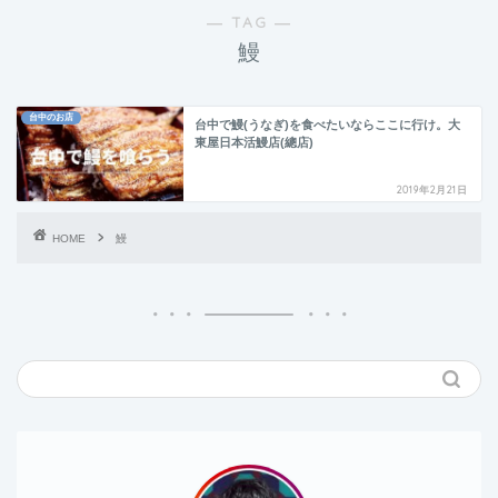
― TAG ―
鰻
台中のお店
台中で鰻(うなぎ)を食べたいならここに行け。大
東屋日本活鰻店(總店)
2019年2月21日
HOME
鰻